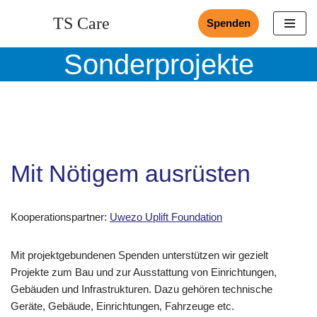
TS Care
Spenden
Zum
Inhalt
Sonderprojekte
springen
Mit Nötigem ausrüsten
Kooperationspartner:
Uwezo Uplift Foundation
Mit projekt­gebundenen Spenden unterstützen wir gezielt
Projekte zum Bau und zur Ausstattung von Einrichtungen,
Gebäuden und Infrastrukturen. Dazu gehören technische
Geräte, Gebäude, Einrichtungen, Fahrzeuge etc.